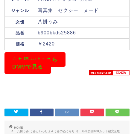
写真集 セクシー ヌード
ジャンル
八掛うみ
女優
b900bkds25886
品番
￥2420
価格
立ち読みはこちら
DMMで見る
HOME
八掛うみ うみといっしょ＆うみのぬくもり オール未公開100カット超完全版