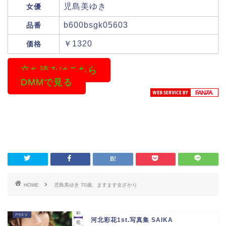
児島美ゆき
女優
b600bsgk05603
品番
￥1320
価格
立ち読みはこちら
DMMで見る
HOME
児島美ゆき 70歳、ますます女ざかり
河北彩花1st.写真集 SAIKA