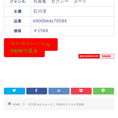
写真集 セクシー ヌード
ジャンル
石川澪
女優
b900bkds76594
品番
￥1584
価格
立ち読みはこちら
DMMで見る
HOME
石川澪 みおちゅーどく FRIDAYデジタル写真集