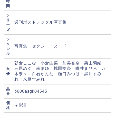
時
間
シ
リ
週刊ポストデジタル写真集
ー
ズ
ジ
ャ
写真集 セクシー ヌード
ン
ル
朝倉ここな 小倉由菜 加美杏奈 栗山莉緒
三尾めぐ 南まゆ 桃園怜奈 唯井まひろ 八
女
優
木奈々 白石かんな 樋口みつは 黒川すみ
れ 来栖すみれ
品
b600asgk04545
番
価
￥660
格