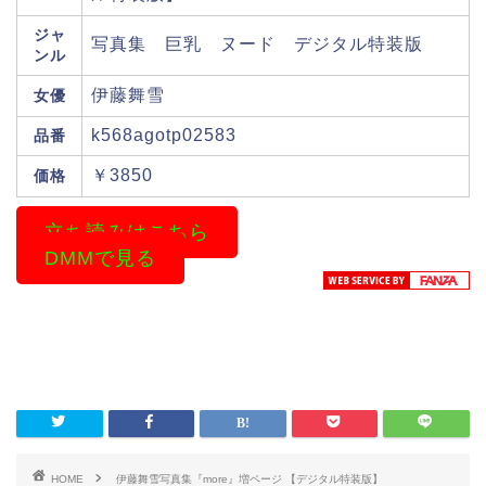
ジャ
写真集 巨乳 ヌード デジタル特装版
ンル
伊藤舞雪
女優
k568agotp02583
品番
￥3850
価格
立ち読みはこちら
DMMで見る
HOME
伊藤舞雪写真集『more』増ページ 【デジタル特装版】