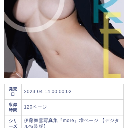
発売
2023-04-14 00:00:02
日
収録
120ページ
時間
伊藤舞雪写真集『more』増ページ 【デジタ
シリ
ーズ
ル特装版】