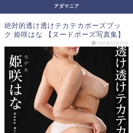
アダマニア
絶対的透け透けテカテカポーズブッ
ク 姫咲はな 【ヌードポーズ写真集】
2025年10月25日