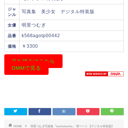
ジャ
写真集 美少女 デジタル特装版
ンル
明里つむぎ
女優
k568agotp00442
品番
￥3300
価格
立ち読みはこちら
DMMで見る
HOME
明里つむぎ写真集『tsumutsumu』 増ページ 【デジタル特装版】